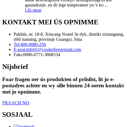
garandearje, en de lege temperatuer yn 'e ko ...
Lês mear
KONTAKT MEI ÚS OPNIMME
Pakhús, nr. 18-8, Xinyang Noard 3e dyk, distrikt xixiangtang,
stêd nanning, provinsje Guangxi, Sina
Tel:
400-0080-256
E-post:
info01@coolerfreezerunit.com
Faks:
0086-0771-3868534
Nijsbrief
Foar fragen oer ús produkten of priislist, lit jo e-
postadres achter en wy sille binnen 24 oeren kontakt
mei jo opnimme.
FRAACH NO
SOSJAAL