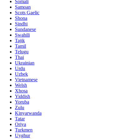
Somali
Samoan
Scots Gaelic
Shona
Sindhi
Sundanese
Swahili
Tajik
Tamil
Telugu
Thai
Ukrainian
Urdu
Uzbek
Vietnamese
Welsh
Xhosa
Yiddish
Yoruba
Zulu
Kinyarwanda
Tatar
Oriya
Turkmen
Uyghur