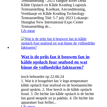
Tentoanstelling - 2023 Yangtze River Delta
Kâlde Opslach en Kâlde Keatling Logistyk
Tentoanstelling. Koelkast, Airconditioning,
Ventilaasje en Kâlde Keatling Technology
Tentoanstelling Tiid: 5-7 july 2023 Lokaasje:
Shanghai New International Expo Center
Tentoanstelling de...
Lês mear
Wat is de priis fan it bouwen fan in
kâlde opslach foar seafood en wat
binne de ynfloedrike faktoaren?
troch behearder op 22-06-24
1. Wat is it bougebiet fan 'e lege-temperatuer
kâlde opslach foar seafood en de hoemannichte
guod opslein. 2. Hoe heech is de kâlde opslach
boud. 3. De hichte fan kâlde opslach is de hichte
fan guod steapele yn jo pakhús. 4. De hichte fan
apparatuer foar ferfier...
Lês mear