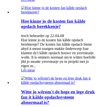
Hoe kinne jo de kosten fan kâlde
opslach berekkenje?
troch behearder op 22-04-08
Hoe kinne jo de kosten fan kâlde opslach
berekkenje? De kosten fan kâlde opslach binne
altyd it meast soargen makke ûnderwerp foar
klanten dy't kâlde opslach bouwe en ynvestearje
wolle. It is ommers normaal om te witten hoefolle
jild jo moatte ynvestearje yn in projekt mei jo
eigen m...
Lês mear
Witte jo wêrom't de hege en lege druk
fan it kâlde opslachsysteem
abnormaal is?