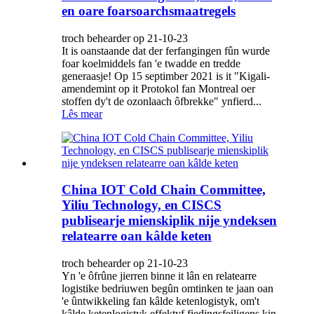
en oare foarsoarchsmaatregels
troch behearder op 21-10-23
It is oanstaande dat der ferfangingen fûn wurde
foar koelmiddels fan 'e twadde en tredde
generaasje! Op 15 septimber 2021 is it "Kigali-
amendemint op it Protokol fan Montreal oer
stoffen dy't de ozonlaach ôfbrekke" ynfierd...
Lês mear
China IOT Cold Chain Committee,
Yiliu Technology, en CISCS
publisearje mienskiplik nije yndeksen
relatearre oan kâlde keten
troch behearder op 21-10-23
Yn 'e ôfrûne jierren binne it lân en relatearre
logistike bedriuwen begûn omtinken te jaan oan
'e ûntwikkeling fan kâlde ketenlogistyk, om't
kâlde ketenlogistyk effektyf fiedingsfeiligens kin