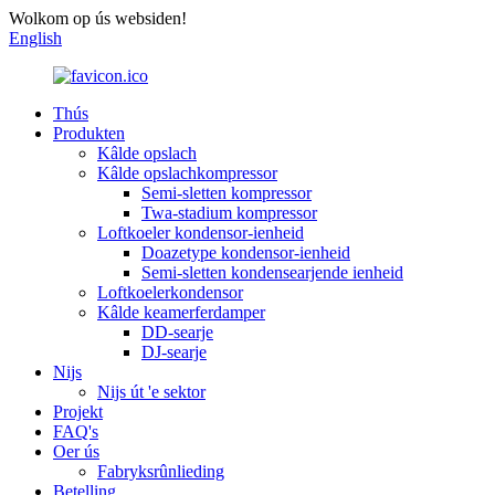
Wolkom op ús websiden!
English
Thús
Produkten
Kâlde opslach
Kâlde opslachkompressor
Semi-sletten kompressor
Twa-stadium kompressor
Loftkoeler kondensor-ienheid
Doazetype kondensor-ienheid
Semi-sletten kondensearjende ienheid
Loftkoelerkondensor
Kâlde keamerferdamper
DD-searje
DJ-searje
Nijs
Nijs út 'e sektor
Projekt
FAQ's
Oer ús
Fabryksrûnlieding
Betelling