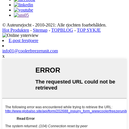
© Auteursrjocht - 2010-2021: Alle rjochten foarbehâlden.
Hot Produkten
-
Sitemap
-
TOPBLOG
-
TOP SYKJE
E-post ferstjoere
info01@coolerfreezerunit.com
x