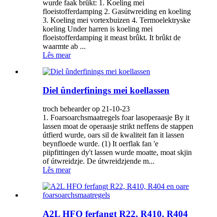
wurde faak brûkt: 1. Koeling mei
floeistofferdamping 2. Gasútwreiding en koeling
3. Koeling mei vortexbuizen 4. Termoelektryske
koeling Under harren is koeling mei
floeistofferdamping it meast brûkt. It brûkt de
waarmte ab ...
Lês mear
Diel ûnderfinings mei koellassen
troch behearder op 21-10-23
1. Foarsoarchsmaatregels foar lasoperaasje By it
lassen moat de operaasje strikt neffens de stappen
útfierd wurde, oars sil de kwaliteit fan it lassen
beynfloede wurde. (1) It oerflak fan 'e
piipfittingen dy't lassen wurde moatte, moat skjin
of útwreidzje. De útwreidzjende m...
Lês mear
A2L HFO ferfangt R22, R410, R404