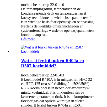
troch behearder op 22-01-10
De ferdampingsdruk, temperatuer en de
kondensearjende druk en temperatuer fan it
koelsysteem binne de wichtichste parameters. It
is in wichtige basis foar operaasje en oanpassing.
Neffens de werklike omstannichheden en
systeemferoarings wurde de operaasjeparameters
kontinu oanpast...
Lês mear
Wat is it ferskil tusken R404a en
R507 koelmiddel?
troch behearder op 22-01-03
It koelmiddel R410A is in mingsel fan HFC-32
en HFC-125 (massaferhâlding fan 50%/50%).
R507 koelmiddel is in net-chloor azeotropysk
mingd koelmiddel. It is in kleurleas gas by
keamertemperatuer en druk. It is in komprimearre
floeiber gas dat opslein wurdt yn in stielen
silinder. It ferskil tusken R404a en R50...