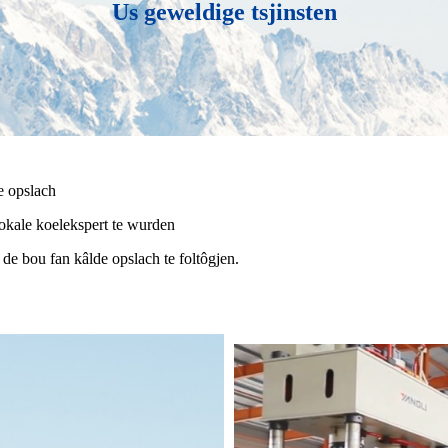
Us geweldige tsjinsten
de opslach
lokale koelekspert te wurden
de bou fan kâlde opslach te foltôgjen.