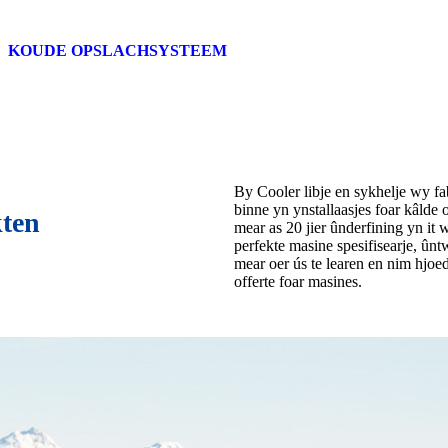
KOUDE OPSLACHSYSTEEM
By Cooler libje en sykhelje wy fa
binne yn ynstallaasjes foar kâlde
kten
mear as 20 jier ûnderfining yn it
perfekte masine spesifisearje, ûntw
mear oer ús te learen en nim hjoe
offerte foar masines.