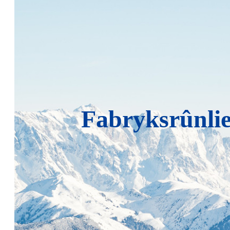
Fabryksrûnli