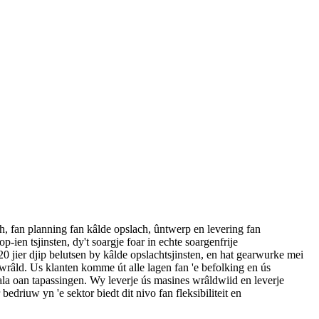
h, fan planning fan kâlde opslach, ûntwerp en levering fan
p-ien tsjinsten, dy't soargje foar in echte soargenfrije
20 jier djip belutsen by kâlde opslachtsjinsten, en hat gearwurke mei
 wrâld. Us klanten komme út alle lagen fan 'e befolking en ús
la oan tapassingen. Wy leverje ús masines wrâldwiid en leverje
 bedriuw yn 'e sektor biedt dit nivo fan fleksibiliteit en