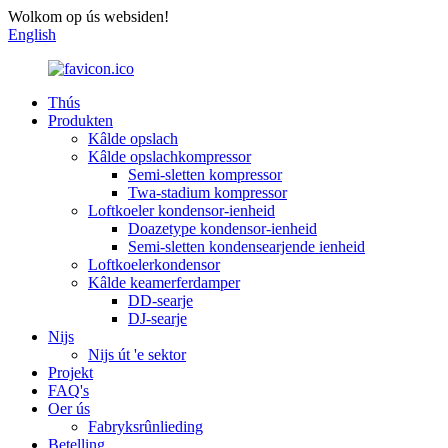
Wolkom op ús websiden!
English
Thús
Produkten
Kâlde opslach
Kâlde opslachkompressor
Semi-sletten kompressor
Twa-stadium kompressor
Loftkoeler kondensor-ienheid
Doazetype kondensor-ienheid
Semi-sletten kondensearjende ienheid
Loftkoelerkondensor
Kâlde keamerferdamper
DD-searje
DJ-searje
Nijs
Nijs út 'e sektor
Projekt
FAQ's
Oer ús
Fabryksrûnlieding
Betelling