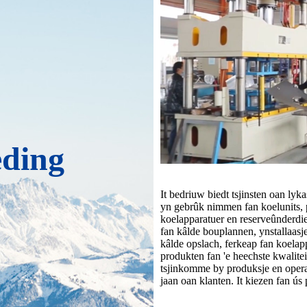
eding
It bedriuw biedt tsjinsten oan lyk
yn gebrûk nimmen fan koelunits, 
koelapparatuer en reserveûnderdiel
fan kâlde bouplannen, ynstallaas
kâlde opslach, ferkeap fan koela
produkten fan 'e heechste kwalitei
tsjinkomme by produksje en operaa
jaan oan klanten. It kiezen fan ús p