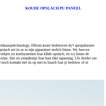
KOUDE OPSLACH PU PANEEL
brikaazjetechnology. Dêrom keare bedriuwen dy't spesjalisearre
 opslach nei ús as se nije apparatuer nedich binne. Wy hawwe
 wurkjen yn koelsystemen foar kâlde opslach, en wy kinne de
erpe, fine en ynstallearje foar hast elke tapassing. Lês fierder om
d noch kontakt mei ús op mei in fraach foar jo bedriuw of in