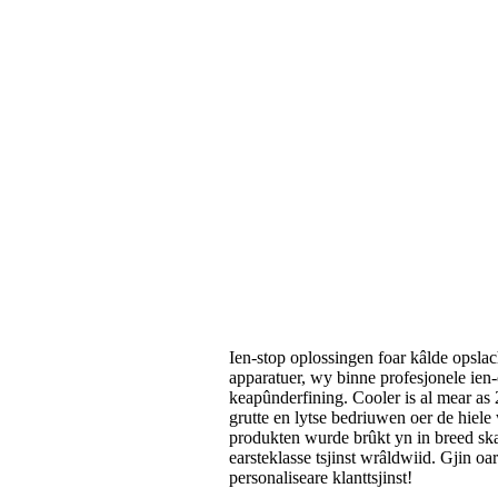
Ien-stop oplossingen foar kâlde opslac
apparatuer, wy binne profesjonele ien-o
keapûnderfining. Cooler is al mear as 
grutte en lytse bedriuwen oer de hiele
produkten wurde brûkt yn in breed ska
earsteklasse tsjinst wrâldwiid. Gjin oar
personaliseare klanttsjinst!