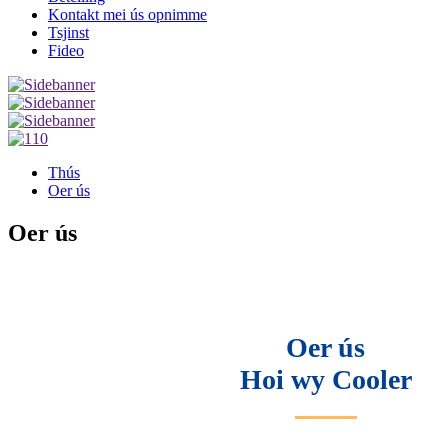
Kontakt mei ús opnimme
Tsjinst
Fideo
Thús
Oer ús
Oer ús
Oer ús
Hoi wy Cooler