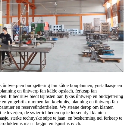
as ûntwerp en budzjettering fan kâlde bouplannen, ynstallaasje en
planning en ûntwerp fan kâlde opslach, ferkeap fan
en. It bedriuw biedt tsjinsten oan lykas ûntwerp en budzjettering
je en yn gebrûk nimmen fan koelunits, planning en ûntwerp fan
pparatuer en reserveûnderdielen. Wy steane derop om klanten
t te leverjen, de swierrichheden op te lossen dy't klanten
sje, sterke technyske stipe te jaan, en beskerming nei ferkeap te
rodukten is mar it begjin en tsjinst is ivich.