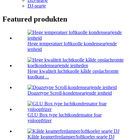
DD-searje
DJ-searje
Featured produkten
Hege temperatuer loftkuolle kondensearjende
ienheid
Hege kwaliteit luchtkuolle kâlde opslachromte
kuolkast ...
Doazetype Scroll-kondensearjende ienheid
GLU Box type luchtkondensator foar
ynloopfrizer
Kâlde keamerferdamper/loftkoeler searje DJ