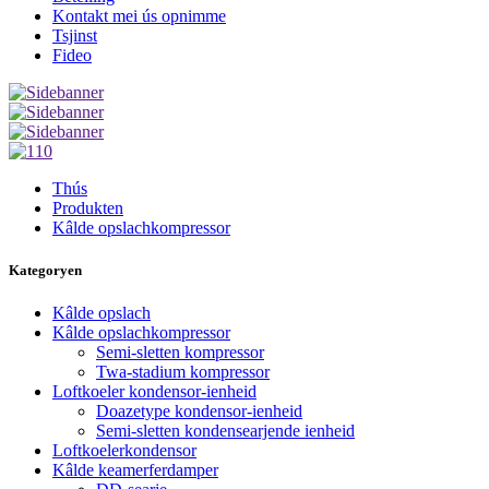
Kontakt mei ús opnimme
Tsjinst
Fideo
Thús
Produkten
Kâlde opslachkompressor
Kategoryen
Kâlde opslach
Kâlde opslachkompressor
Semi-sletten kompressor
Twa-stadium kompressor
Loftkoeler kondensor-ienheid
Doazetype kondensor-ienheid
Semi-sletten kondensearjende ienheid
Loftkoelerkondensor
Kâlde keamerferdamper