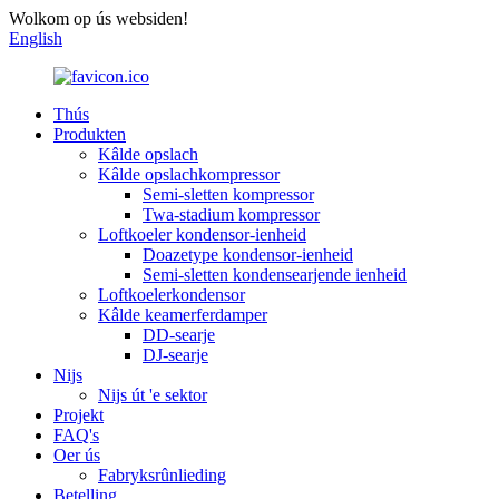
Wolkom op ús websiden!
English
Thús
Produkten
Kâlde opslach
Kâlde opslachkompressor
Semi-sletten kompressor
Twa-stadium kompressor
Loftkoeler kondensor-ienheid
Doazetype kondensor-ienheid
Semi-sletten kondensearjende ienheid
Loftkoelerkondensor
Kâlde keamerferdamper
DD-searje
DJ-searje
Nijs
Nijs út 'e sektor
Projekt
FAQ's
Oer ús
Fabryksrûnlieding
Betelling