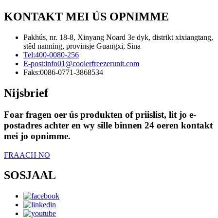
KONTAKT MEI ÚS OPNIMME
Pakhús, nr. 18-8, Xinyang Noard 3e dyk, distrikt xixiangtang,
stêd nanning, provinsje Guangxi, Sina
Tel:
400-0080-256
E-post:
info01@coolerfreezerunit.com
Faks:
0086-0771-3868534
Nijsbrief
Foar fragen oer ús produkten of priislist, lit jo e-
postadres achter en wy sille binnen 24 oeren kontakt
mei jo opnimme.
FRAACH NO
SOSJAAL