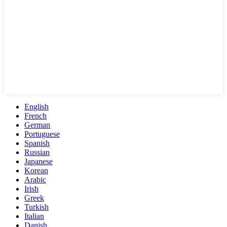
English
French
German
Portuguese
Spanish
Russian
Japanese
Korean
Arabic
Irish
Greek
Turkish
Italian
Danish