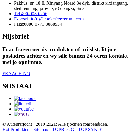
Pakhús, nr. 18-8, Xinyang Noard 3e dyk, distrikt xixiangtang,
stêd nanning, provinsje Guangxi, Sina
Tel:
400-0080-256
E-post:
info01@coolerfreezerunit.com
Faks:
0086-0771-3868534
Nijsbrief
Foar fragen oer ús produkten of priislist, lit jo e-
postadres achter en wy sille binnen 24 oeren kontakt
mei jo opnimme.
FRAACH NO
SOSJAAL
© Auteursrjocht - 2010-2021: Alle rjochten foarbehâlden.
Hot Produkten
-
Sitemap
-
TOPBLOG
-
TOP SYKJE