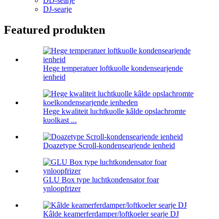
DD-searje
DJ-searje
Featured produkten
Hege temperatuer loftkuolle kondensearjende
ienheid
Hege kwaliteit luchtkuolle kâlde opslachromte
kuolkast ...
Doazetype Scroll-kondensearjende ienheid
GLU Box type luchtkondensator foar
ynloopfrizer
Kâlde keamerferdamper/loftkoeler searje DJ