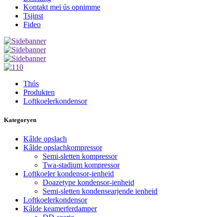
Kontakt mei ús opnimme
Tsjinst
Fideo
Thús
Produkten
Loftkoelerkondensor
Kategoryen
Kâlde opslach
Kâlde opslachkompressor
Semi-sletten kompressor
Twa-stadium kompressor
Loftkoeler kondensor-ienheid
Doazetype kondensor-ienheid
Semi-sletten kondensearjende ienheid
Loftkoelerkondensor
Kâlde keamerferdamper