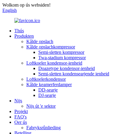
Wolkom op ús websiden!
English
Thús
Produkten
Kâlde opslach
Kâlde opslachkompressor
Semi-sletten kompressor
Twa-stadium kompressor
Loftkoeler kondensor-ienheid
Doazetype kondensor-ienheid
Semi-sletten kondensearjende ienheid
Loftkoelerkondensor
Kâlde keamerferdamper
DD-searje
DJ-searje
Nijs
Nijs út 'e sektor
Projekt
FAQ's
Oer ús
Fabryksrûnlieding
Betelling