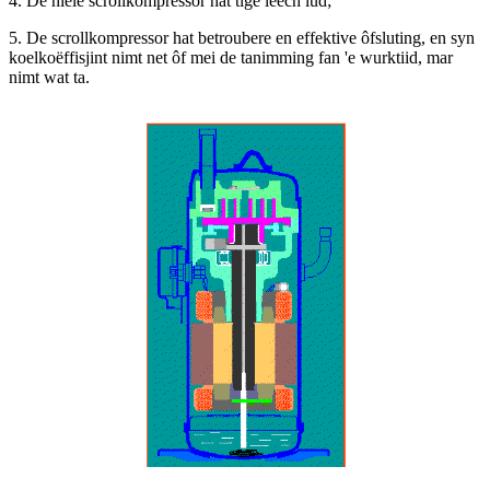
4. De hiele scrollkompressor hat tige leech lûd;
5. De scrollkompressor hat betroubere en effektive ôfsluting, en syn
koelkoëffisjint nimt net ôf mei de tanimming fan 'e wurktiid, mar
nimt wat ta.