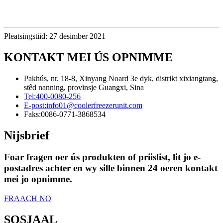
Pleatsingstiid: 27 desimber 2021
KONTAKT MEI ÚS OPNIMME
Pakhús, nr. 18-8, Xinyang Noard 3e dyk, distrikt xixiangtang,
stêd nanning, provinsje Guangxi, Sina
Tel:
400-0080-256
E-post:
info01@coolerfreezerunit.com
Faks:
0086-0771-3868534
Nijsbrief
Foar fragen oer ús produkten of priislist, lit jo e-
postadres achter en wy sille binnen 24 oeren kontakt
mei jo opnimme.
FRAACH NO
SOSJAAL