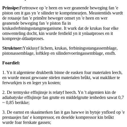
Prinsipe:
Fertrouwe op 'e heen en wer geanende beweging fan 'e
piston om it gas yn 'e silinder te komprimearjen. Meastentiids wurdt
de rotaasje fan 'e primêre beweger omset yn 'e heen en wer
geanende beweging fan 'e piston fia in
krukasferbiningsstangmeganisme. It wurk dat de krukas foar elke
omwenteling docht, kin wurde ferdield yn it ynlaatproses en it
kompresje-útlaatproses.
Struktuer:
Ynklusyf lichem, krukas, ferbiningsstangassemblage,
pistonassemblage, loftklep en silindervoeringassemblage, ensfh.
Foardiel:
1. Yn it algemiene drukberik binne de easken foar materialen leech,
en wurde meast gewoane stielen materialen brûkt, wat makliker te
ferwurkjen is en leger yn kosten;
2. De termyske effisjinsje is relatyf heech. Yn 't algemien kin de
adiabatyske effisjinsje fan grutte en middelgrutte ienheden sawat 0,7
~ 0,85 berikke;
3. De earnst en skaaimerken fan it gas hawwe in bytsje ynfloed op 'e
prestaasjes fan' e kompressor, en deselde kompressor kin brûkt
wurde foar ferskate gassen;