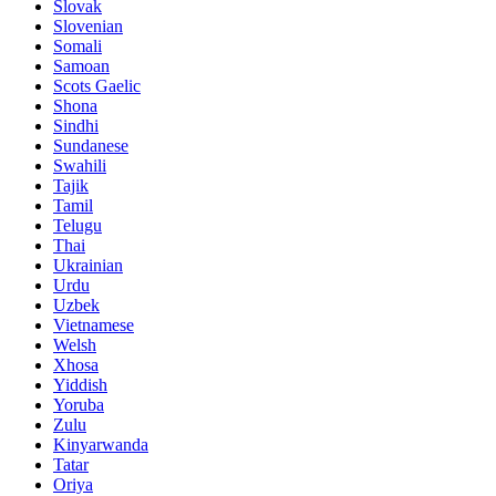
Slovak
Slovenian
Somali
Samoan
Scots Gaelic
Shona
Sindhi
Sundanese
Swahili
Tajik
Tamil
Telugu
Thai
Ukrainian
Urdu
Uzbek
Vietnamese
Welsh
Xhosa
Yiddish
Yoruba
Zulu
Kinyarwanda
Tatar
Oriya