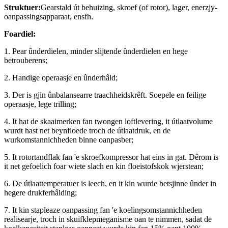
Struktuer:
Gearstald út behuizing, skroef (of rotor), lager, enerzjy-
oanpassingsapparaat, ensfh.
Foardiel:
1. Pear ûnderdielen, minder slijtende ûnderdielen en hege
betrouberens;
2. Handige operaasje en ûnderhâld;
3. Der is gjin ûnbalansearre traachheidskrêft. Soepele en feilige
operaasje, lege trilling;
4. It hat de skaaimerken fan twongen loftlevering, it útlaatvolume
wurdt hast net beynfloede troch de útlaatdruk, en de
wurkomstannichheden binne oanpasber;
5. It rotortandflak fan 'e skroefkompressor hat eins in gat. Dêrom is
it net gefoelich foar wiete slach en kin floeistofskok wjerstean;
6. De útlaattemperatuer is leech, en it kin wurde betsjinne ûnder in
hegere drukferhâlding;
7. It kin stapleaze oanpassing fan 'e koelingsomstannichheden
realisearje, troch in skuifklepmeganisme oan te nimmen, sadat de