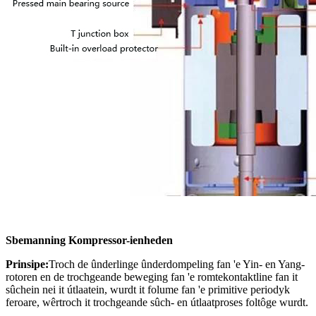
S
bemanning Kompressor-ienheden
Prinsipe:
Troch de ûnderlinge ûnderdompeling fan 'e Yin- en Yang-
rotoren en de trochgeande beweging fan 'e romtekontaktline fan it
sûchein nei it útlaatein, wurdt it folume fan 'e primitive periodyk
feroare, wêrtroch it trochgeande sûch- en útlaatproses foltôge wurdt.