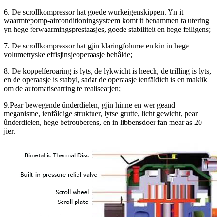
6. De scrollkompressor hat goede wurkeigenskippen. Yn it
waarmtepomp-airconditioningsysteem komt it benammen ta utering
yn hege ferwaarmingsprestaasjes, goede stabiliteit en hege feiligens;
7. De scrollkompressor hat gjin klaringfolume en kin in hege
volumetryske effisjinsjeoperaasje behâlde;
8. De koppelferoaring is lyts, de lykwicht is heech, de trilling is lyts,
en de operaasje is stabyl, sadat de operaasje ienfâldich is en maklik
om de automatisearring te realisearjen;
9.
Pear bewegende ûnderdielen, gjin hinne en wer geand
meganisme, ienfâldige struktuer, lytse grutte, licht gewicht, pear
ûnderdielen, hege betrouberens, en in libbensdoer fan mear as 20
jier.