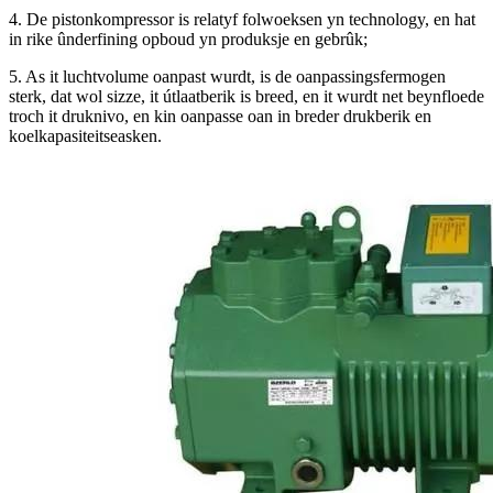
4. De pistonkompressor is relatyf folwoeksen yn technology, en hat
in rike ûnderfining opboud yn produksje en gebrûk;
5. As it luchtvolume oanpast wurdt, is de oanpassingsfermogen
sterk, dat wol sizze, it útlaatberik is breed, en it wurdt net beynfloede
troch it druknivo, en kin oanpasse oan in breder drukberik en
koelkapasiteitseasken.