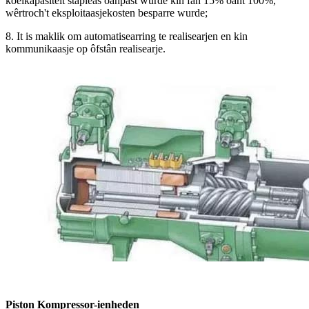
koelkapasiteit stapleas oanpast wurde kin fan 15% oant 100%,
wêrtroch't eksploitaasjekosten besparre wurde;
8. It is maklik om automatisearring te realisearjen en kin
kommunikaasje op ôfstân realisearje.
P
iston Kompressor-ienheden