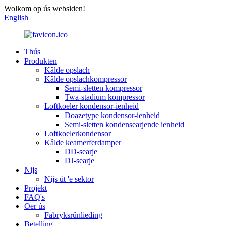
Wolkom op ús websiden!
English
Thús
Produkten
Kâlde opslach
Kâlde opslachkompressor
Semi-sletten kompressor
Twa-stadium kompressor
Loftkoeler kondensor-ienheid
Doazetype kondensor-ienheid
Semi-sletten kondensearjende ienheid
Loftkoelerkondensor
Kâlde keamerferdamper
DD-searje
DJ-searje
Nijs
Nijs út 'e sektor
Projekt
FAQ's
Oer ús
Fabryksrûnlieding
Betelling