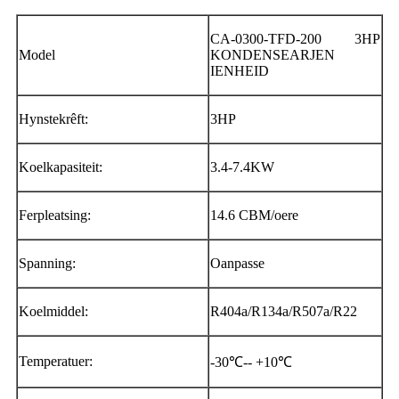
CA-0300-TFD-200 3HP
Model
KONDENSEARJEN
IENHEID
Hynstekrêft:
3HP
Koelkapasiteit:
3.4-7.4KW
Ferpleatsing:
14.6 CBM/oere
Spanning:
Oanpasse
Koelmiddel:
R404a/R134a/R507a/R22
Temperatuer:
-30℃-- +10℃