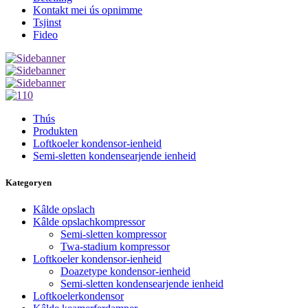
Kontakt mei ús opnimme
Tsjinst
Fideo
Thús
Produkten
Loftkoeler kondensor-ienheid
Semi-sletten kondensearjende ienheid
Kategoryen
Kâlde opslach
Kâlde opslachkompressor
Semi-sletten kompressor
Twa-stadium kompressor
Loftkoeler kondensor-ienheid
Doazetype kondensor-ienheid
Semi-sletten kondensearjende ienheid
Loftkoelerkondensor