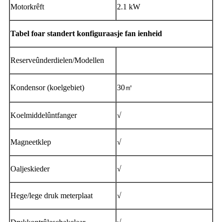
Motorkrêft
2.1 kW
Tabel foar standert konfiguraasje fan ienheid
Reserveûnderdielen/Modellen
Kondensor (koelgebiet)
30㎡
Koelmiddelûntfanger
√
Magneetklep
√
Oaljeskieder
√
Hege/lege druk meterplaat
√