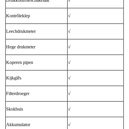
Drukkontrôleschakelaar
√
Kontrôleklep
√
Leechdrukmeter
√
Hege drukmeter
√
Koperen pipen
√
Kijkglês
√
Filterdroeger
√
Skokbuis
√
Akkumulator
√