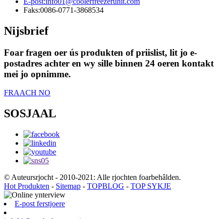
E-post:
info01@coolerfreezerunit.com
Faks:
0086-0771-3868534
Nijsbrief
Foar fragen oer ús produkten of priislist, lit jo e-
postadres achter en wy sille binnen 24 oeren kontakt
mei jo opnimme.
FRAACH NO
SOSJAAL
© Auteursrjocht - 2010-2021: Alle rjochten foarbehâlden.
Hot Produkten
-
Sitemap
-
TOPBLOG
-
TOP SYKJE
E-post ferstjoere