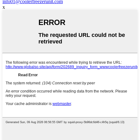
info01@coolerfreezerunit.com
x