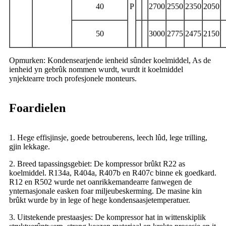
40
P
2700
2550
2350
2050
50
3000
2775
2475
2150
Opmurken: Kondensearjende ienheid sûnder koelmiddel, As de
ienheid yn gebrûk nommen wurdt, wurdt it koelmiddel
ynjektearre troch profesjonele monteurs.
Foardielen
1. Hege effisjinsje, goede betrouberens, leech lûd, lege trilling,
gjin lekkage.
2. Breed tapassingsgebiet: De kompressor brûkt R22 as
koelmiddel. R134a, R404a, R407b en R407c binne ek goedkard.
R12 en R502 wurde net oanrikkemandearre fanwegen de
ynternasjonale easken foar miljeubeskerming. De masine kin
brûkt wurde by in lege of hege kondensaasjetemperatuer.
3. Uitstekende prestaasjes: De kompressor hat in wittenskiplik