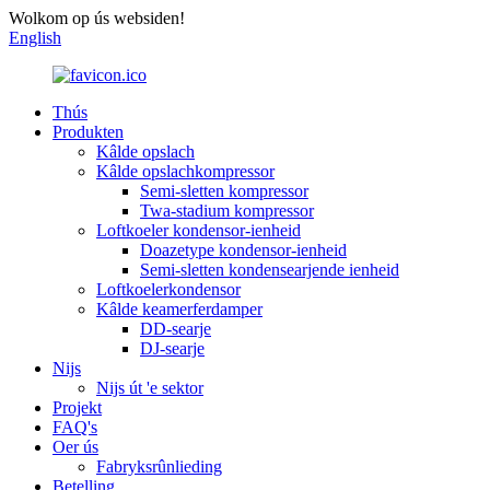
Wolkom op ús websiden!
English
Thús
Produkten
Kâlde opslach
Kâlde opslachkompressor
Semi-sletten kompressor
Twa-stadium kompressor
Loftkoeler kondensor-ienheid
Doazetype kondensor-ienheid
Semi-sletten kondensearjende ienheid
Loftkoelerkondensor
Kâlde keamerferdamper
DD-searje
DJ-searje
Nijs
Nijs út 'e sektor
Projekt
FAQ's
Oer ús
Fabryksrûnlieding
Betelling