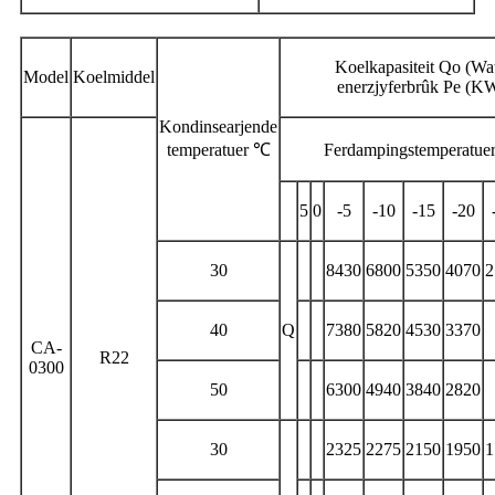
Koelkapasiteit Qo (Wat
Model
Koelmiddel
enerzjyferbrûk Pe (K
Kondinsearjende
temperatuer ℃
Ferdampingstemperatue
5
0
-5
-10
-15
-20
30
8430
6800
5350
4070
2
40
Q
7380
5820
4530
3370
CA-
R22
0300
50
6300
4940
3840
2820
30
2325
2275
2150
1950
1