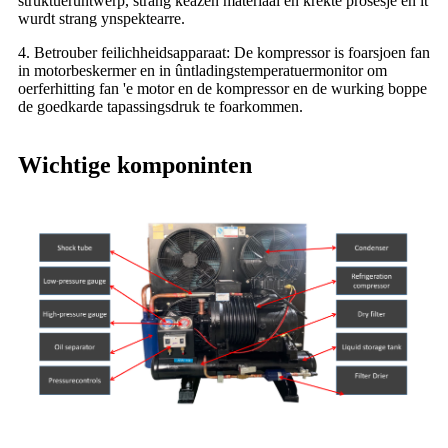
struktuerûntwerp, strang keazen materiaal en krekte prosesje en it
wurdt strang ynspektearre.
4. Betrouber feilichheidsapparaat: De kompressor is foarsjoen fan
in motorbeskermer en in ûntladingstemperatuermonitor om
oerferhitting fan 'e motor en de kompressor en de wurking boppe
de goedkarde tapassingsdruk te foarkommen.
Wichtige komponinten