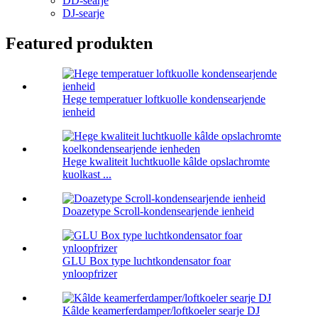
DD-searje
DJ-searje
Featured produkten
Hege temperatuer loftkuolle kondensearjende
ienheid
Hege kwaliteit luchtkuolle kâlde opslachromte
kuolkast ...
Doazetype Scroll-kondensearjende ienheid
GLU Box type luchtkondensator foar
ynloopfrizer
Kâlde keamerferdamper/loftkoeler searje DJ