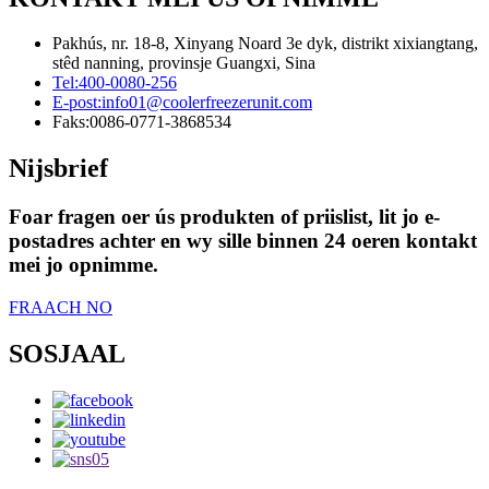
Pakhús, nr. 18-8, Xinyang Noard 3e dyk, distrikt xixiangtang,
stêd nanning, provinsje Guangxi, Sina
Tel:
400-0080-256
E-post:
info01@coolerfreezerunit.com
Faks:
0086-0771-3868534
Nijsbrief
Foar fragen oer ús produkten of priislist, lit jo e-
postadres achter en wy sille binnen 24 oeren kontakt
mei jo opnimme.
FRAACH NO
SOSJAAL