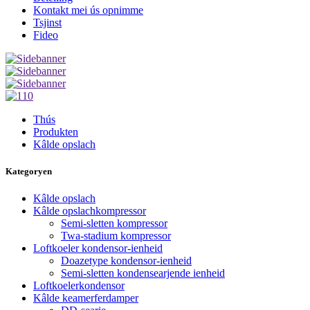
Kontakt mei ús opnimme
Tsjinst
Fideo
Thús
Produkten
Kâlde opslach
Kategoryen
Kâlde opslach
Kâlde opslachkompressor
Semi-sletten kompressor
Twa-stadium kompressor
Loftkoeler kondensor-ienheid
Doazetype kondensor-ienheid
Semi-sletten kondensearjende ienheid
Loftkoelerkondensor
Kâlde keamerferdamper