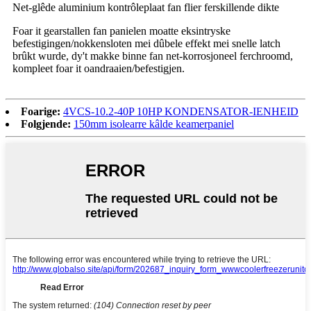
Net-glêde aluminium kontrôleplaat fan flier ferskillende dikte
Foar it gearstallen fan panielen moatte eksintryske
befestigingen/nokkensloten mei dûbele effekt mei snelle latch
brûkt wurde, dy't makke binne fan net-korrosjoneel ferchroomd,
kompleet foar it oandraaien/befestigjen.
Foarige:
4VCS-10.2-40P 10HP KONDENSATOR-IENHEID
Folgjende:
150mm isolearre kâlde keamerpaniel