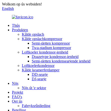
Wolkom op ús websiden!
English
Thús
Produkten
Kâlde opslach
Kâlde opslachkompressor
Semi-sletten kompressor
Twa-stadium kompressor
Loftkoeler kondensor-ienheid
Doazetype kondensor-ienheid
Semi-sletten kondensearjende ienheid
Loftkoelerkondensor
Kâlde keamerferdamper
DD-searje
DJ-searje
Nijs
Nijs út 'e sektor
Projekt
FAQ's
Oer ús
Fabryksrûnlieding
Betelling