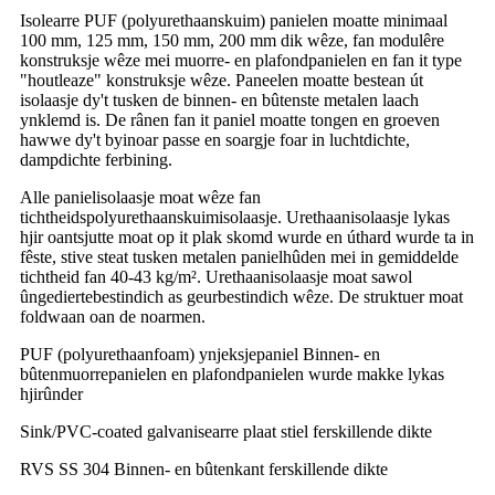
Isolearre PUF (polyurethaanskuim) panielen moatte minimaal
100 mm, 125 mm, 150 mm, 200 mm dik wêze, fan modulêre
konstruksje wêze mei muorre- en plafondpanielen en fan it type
"houtleaze" konstruksje wêze. Paneelen moatte bestean út
isolaasje dy't tusken de binnen- en bûtenste metalen laach
ynklemd is. De rânen fan it paniel moatte tongen en groeven
hawwe dy't byinoar passe en soargje foar in luchtdichte,
dampdichte ferbining.
Alle panielisolaasje moat wêze fan
tichtheidspolyurethaanskuimisolaasje. Urethaanisolaasje lykas
hjir oantsjutte moat op it plak skomd wurde en úthard wurde ta in
fêste, stive steat tusken metalen panielhûden mei in gemiddelde
tichtheid fan 40-43 kg/m². Urethaanisolaasje moat sawol
ûngediertebestindich as geurbestindich wêze. De struktuer moat
foldwaan oan de noarmen.
PUF (polyurethaanfoam) ynjeksjepaniel Binnen- en
bûtenmuorrepanielen en plafondpanielen wurde makke lykas
hjirûnder
Sink/PVC-coated galvanisearre plaat stiel ferskillende dikte
RVS SS 304 Binnen- en bûtenkant ferskillende dikte