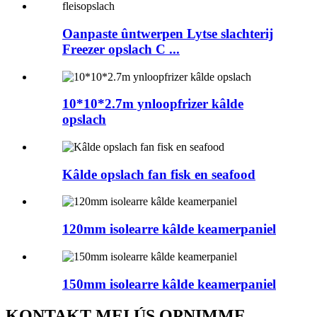
Oanpaste ûntwerpen Lytse slachterij
Freezer opslach C ...
10*10*2.7m ynloopfrizer kâlde
opslach
Kâlde opslach fan fisk en seafood
120mm isolearre kâlde keamerpaniel
150mm isolearre kâlde keamerpaniel
KONTAKT MEI ÚS OPNIMME