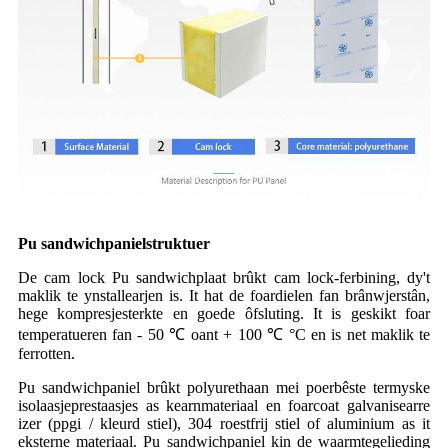
Pu sandwichpanielstruktuer
De cam lock Pu sandwichplaat brûkt cam lock-ferbining, dy't
maklik te ynstallearjen is. It hat de foardielen fan brânwjerstân,
hege kompresjesterkte en goede ôfsluting. It is geskikt foar
temperatueren fan - 50 ℃ oant + 100 ℃ °C en is net maklik te
ferrotten.
Pu sandwichpaniel brûkt polyurethaan mei poerbêste termyske
isolaasjeprestaasjes as kearnmateriaal en foarcoat galvanisearre
izer (ppgi / kleurd stiel), 304 roestfrij stiel of aluminium as it
eksterne materiaal. Pu sandwichpaniel kin de waarmtegelieding