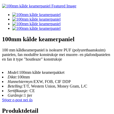
100mm kâlde keamerpaniel
100 mm kâldkeamerpaniel is isolearre PUF (polyurethaanskuim)
panielen, fan modulêre konstruksje mei muorre- en plafondpanielen
en fan it type "houtleaze" konstruksje
Model:
100mm kâlde keamerpakket
Dikte:
100mm
Hannelstermyn:
EXW, FOB, CIF DDP
Betelling:
T/T, Western Union, Money Gram, L/C
Sertifikaasje:
CE
Garânsje:
1 jier
Stjoer e-post nei ús
Produktdetail